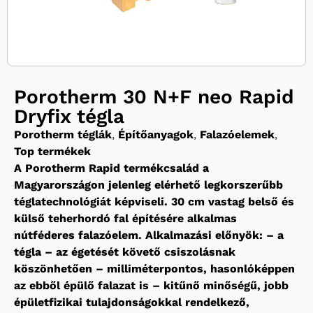
Porotherm 30 N+F neo Rapid
Dryfix tégla
Porotherm téglák
,
Építőanyagok
,
Falazóelemek
,
Top termékek
A Porotherm Rapid termékcsalád a
Magyarországon jelenleg elérhető legkorszerűbb
téglatechnológiát képviseli. 30 cm vastag belső és
külső teherhordó fal építésére alkalmas
nútféderes falazóelem. Alkalmazási előnyök: – a
tégla – az égetését követő csiszolásnak
köszönhetően – milliméterpontos, hasonlóképpen
az ebből épülő falazat is – kitűnő minőségű, jobb
épületfizikai tulajdonságokkal rendelkező,