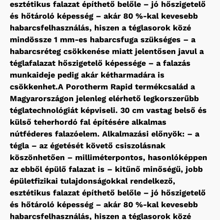
esztétikus falazat építhető belőle – jó hőszigetelő
és hőtároló képesség – akár 80 %-kal kevesebb
habarcsfelhasználás, hiszen a téglasorok közé
mindössze 1 mm-es habarcsfuga szükséges – a
habarcsréteg csökkenése miatt jelentősen javul a
téglafalazat hőszigetelő képessége – a falazás
munkaideje pedig akár kétharmadára is
csökkenhet.A Porotherm Rapid termékcsalád a
Magyarországon jelenleg elérhető legkorszerűbb
téglatechnológiát képviseli. 30 cm vastag belső és
külső teherhordó fal építésére alkalmas
nútféderes falazóelem. Alkalmazási előnyök: – a
tégla – az égetését követő csiszolásnak
köszönhetően – milliméterpontos, hasonlóképpen
az ebből épülő falazat is – kitűnő minőségű, jobb
épületfizikai tulajdonságokkal rendelkező,
esztétikus falazat építhető belőle – jó hőszigetelő
és hőtároló képesség – akár 80 %-kal kevesebb
habarcsfelhasználás, hiszen a téglasorok közé