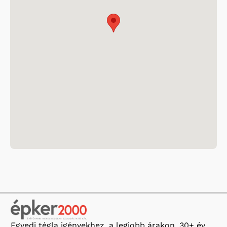
Egyedi tégla igényekhez, a legjobb árakon, 30+ év