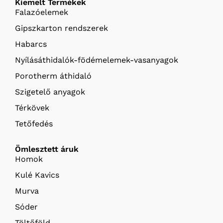
Kiemelt Termékek
Falazóelemek
Gipszkarton rendszerek
Habarcs
Nyílásáthidalók-födémelemek-vasanyagok
Porotherm áthidaló
Szigetelő anyagok
Térkövek
Tetőfedés
Ömlesztett áruk
Homok
Kulé Kavics
Murva
Sóder
Töltőföld