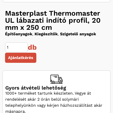
Masterplast Thermomaster
UL lábazati indító profil, 20
mm x 250 cm
Építőanyagok
,
Kiegészítők
,
Szigetelő anyagok
db
Ajánlatkérés
Gyors átvételi lehetőség
1000+ terméket tartunk készleten. Vegye át
rendelését akár 2 órán belül solymári
telephelyünkön vagy kérjen házhozszállítást akár
másnapra.