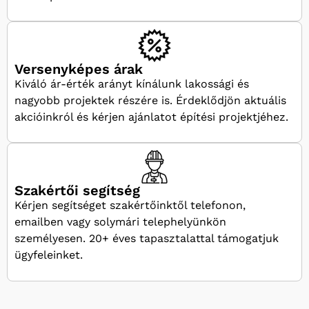
Versenyképes árak
Kiváló ár-érték arányt kínálunk lakossági és
nagyobb projektek részére is. Érdeklődjön aktuális
akcióinkról és kérjen ajánlatot építési projektjéhez.
Szakértői segítség
Kérjen segítséget szakértőinktől telefonon,
emailben vagy solymári telephelyünkön
személyesen. 20+ éves tapasztalattal támogatjuk
ügyfeleinket.