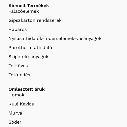
Kiemelt Termékek
Falazóelemek
Gipszkarton rendszerek
Habarcs
Nyílásáthidalók-födémelemek-vasanyagok
Porotherm áthidaló
Szigetelő anyagok
Térkövek
Tetőfedés
Ömlesztett áruk
Homok
Kulé Kavics
Murva
Sóder