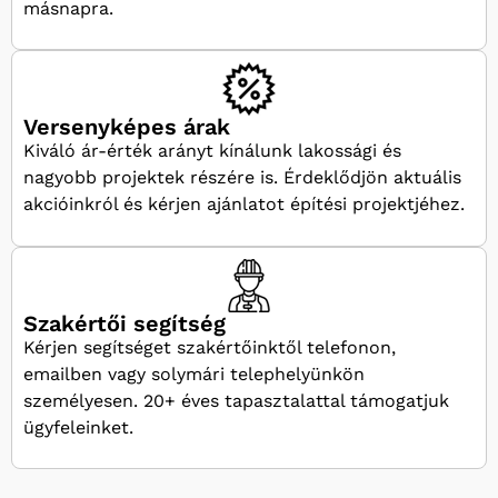
másnapra.
Versenyképes árak
Kiváló ár-érték arányt kínálunk lakossági és
nagyobb projektek részére is. Érdeklődjön aktuális
akcióinkról és kérjen ajánlatot építési projektjéhez.
Szakértői segítség
Kérjen segítséget szakértőinktől telefonon,
emailben vagy solymári telephelyünkön
személyesen. 20+ éves tapasztalattal támogatjuk
ügyfeleinket.