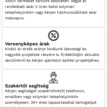
1000+ terméket tartunk készleten. Vegye át
rendelését akár 2 órán belül solymári
telephelyünkön vagy kérjen házhozszállítást akár
másnapra.
Versenyképes árak
Kiváló ár-érték arányt kínálunk lakossági és
nagyobb projektek részére is. Érdeklődjön aktuális
akcióinkról és kérjen ajánlatot építési projektjéhez.
Szakértői segítség
Kérjen segítséget szakértőinktől telefonon,
emailben vagy solymári telephelyünkön
személyesen. 20+ éves tapasztalattal támogatjuk