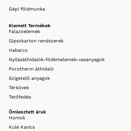
Gépi földmunka
Kiemelt Termékek
Falazóelemek
Gipszkarton rendszerek
Habarcs
Nyílásáthidalók-födémelemek-vasanyagok
Porotherm áthidaló
Szigetelő anyagok
Térkövek
Tetőfedés
Ömlesztett áruk
Homok
Kulé Kavics