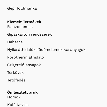
Gépi földmunka
Kiemelt Termékek
Falazóelemek
Gipszkarton rendszerek
Habarcs
Nyílásáthidalók-födémelemek-vasanyagok
Porotherm áthidaló
Szigetelő anyagok
Térkövek
Tetőfedés
Ömlesztett áruk
Homok
Kulé Kavics