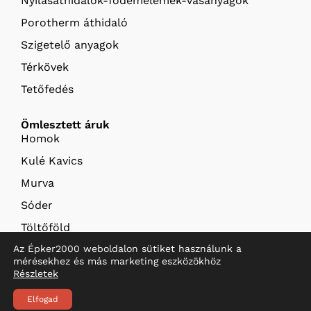
Nyílásáthidalók-födémelemek-vasanyagok
Porotherm áthidaló
Szigetelő anyagok
Térkövek
Tetőfedés
Ömlesztett áruk
Homok
Kulé Kavics
Murva
Sóder
Töltőföld
Termőföld
Az Épker2000 weboldalon sütiket használunk a
mérésekhez és más marketing eszközökhöz
Részletek
© 2026 Épker
Szállítás és fizetés
ÁSZF
2000 Kft.
Elfogad
Adatkezelés
Támogatások