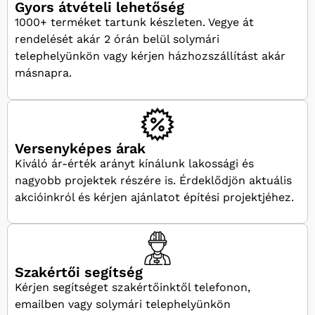
Gyors átvételi lehetőség
1000+ terméket tartunk készleten. Vegye át
rendelését akár 2 órán belül solymári
telephelyünkön vagy kérjen házhozszállítást akár
másnapra.
Versenyképes árak
Kiváló ár-érték arányt kínálunk lakossági és
nagyobb projektek részére is. Érdeklődjön aktuális
akcióinkról és kérjen ajánlatot építési projektjéhez.
Szakértői segítség
Kérjen segítséget szakértőinktől telefonon,
emailben vagy solymári telephelyünkön