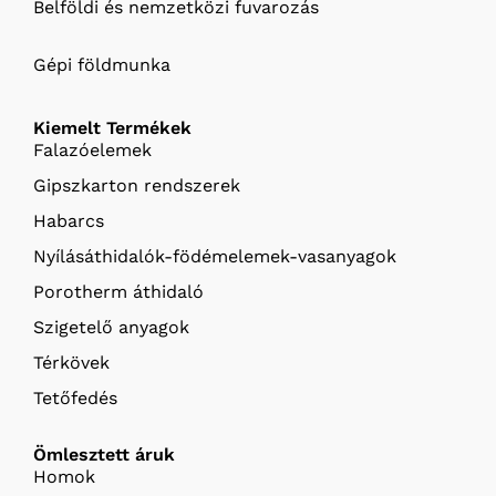
Belföldi és nemzetközi fuvarozás
Gépi földmunka
Kiemelt Termékek
Falazóelemek
Gipszkarton rendszerek
Habarcs
Nyílásáthidalók-födémelemek-vasanyagok
Porotherm áthidaló
Szigetelő anyagok
Térkövek
Tetőfedés
Ömlesztett áruk
Homok