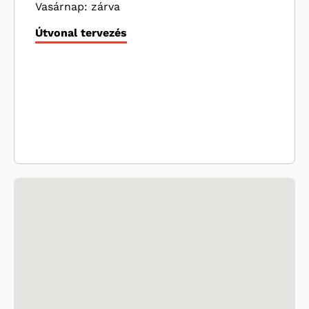
Vasárnap: zárva
Útvonal tervezés