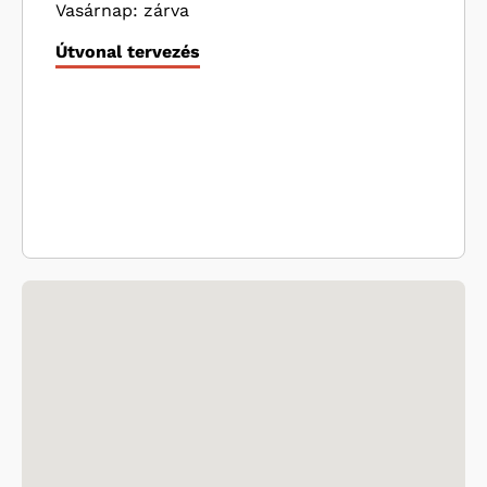
Vasárnap: zárva
Útvonal tervezés