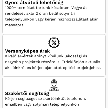
Gyors átvételi lehetőség
1000+ terméket tartunk készleten. Vegye át
rendelését akár 2 órán belül solymári
telephelyünkön vagy kérjen házhozszállítást akár
másnapra.
Versenyképes árak
Kiváló ár-érték arányt kínálunk lakossági és
nagyobb projektek részére is. Érdeklődjön aktuális
akcióinkról és kérjen ajánlatot építési projektjéhez.
Szakértői segítség
Kérjen segítséget szakértőinktől telefonon,
emailben vagy solymári telephelyünkön