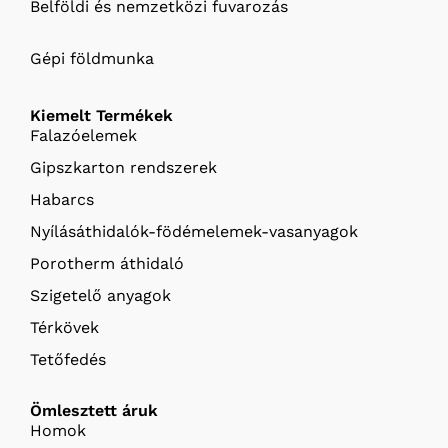
Belföldi és nemzetközi fuvarozás
Gépi földmunka
Kiemelt Termékek
Falazóelemek
Gipszkarton rendszerek
Habarcs
Nyílásáthidalók-födémelemek-vasanyagok
Porotherm áthidaló
Szigetelő anyagok
Térkövek
Tetőfedés
Ömlesztett áruk
Homok