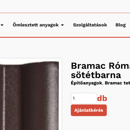
Ömlesztett anyagok
Szolgáltatások
Blog
Bramac Róma
sötétbarna
Építőanyagok
,
Bramac te
db
Ajánlatkérés