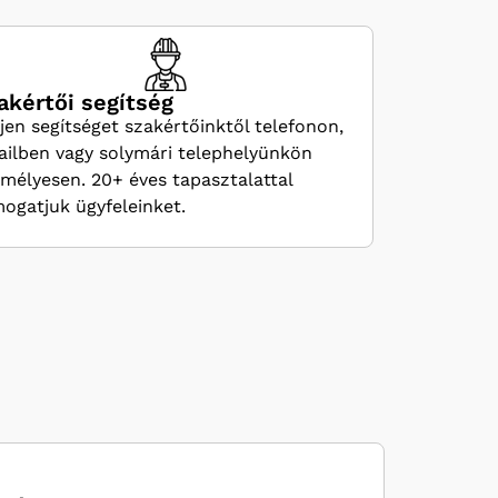
akértői segítség
jen segítséget szakértőinktől telefonon,
ilben vagy solymári telephelyünkön
mélyesen. 20+ éves tapasztalattal
ogatjuk ügyfeleinket.