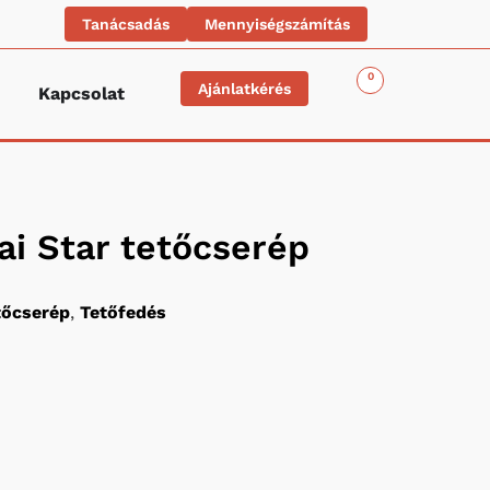
Tanácsadás
Mennyiségszámítás
0
Ajánlatkérés
Kapcsolat
i Star tetőcserép
tőcserép
,
Tetőfedés