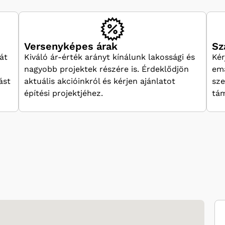
Versenyképes árak
Sz
át
Kiváló ár-érték arányt kínálunk lakossági és
Kér
nagyobb projektek részére is. Érdeklődjön
ema
ást
aktuális akcióinkról és kérjen ajánlatot
sze
építési projektjéhez.
tám