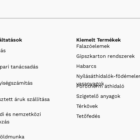
áltatások
Kiemelt Termékek
Falazóelemek
ás
Gipszkarton rendszerek
Habarcs
ipari tanácsadás
Nyílásáthidalók-födémel
iségszámítás
vasanyagok
Porotherm áthidaló
Szigetelő anyagok
ztett áruk szállítása
Térkövek
ldi és nemzetközi
Tetőfedés
ozás
földmunka