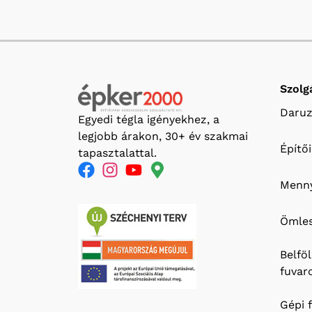
Szolg
Daruz
Egyedi tégla igényekhez, a
legjobb árakon, 30+ év szakmai
Építő
tapasztalattal.
Menny
Ömles
Belfö
fuvar
Gépi 