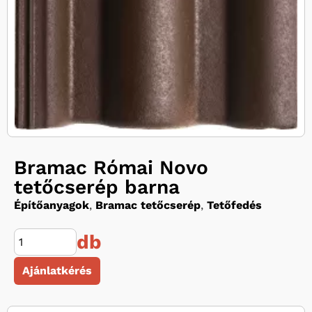
Bramac Római Novo
tetőcserép barna
Építőanyagok
,
Bramac tetőcserép
,
Tetőfedés
db
Ajánlatkérés