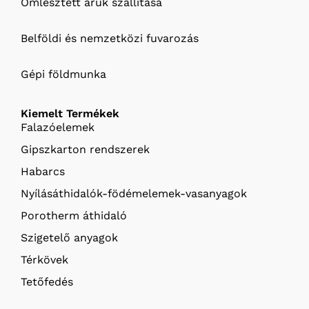
Ömlesztett áruk szállítása
Belföldi és nemzetközi fuvarozás
Gépi földmunka
Kiemelt Termékek
Falazóelemek
Gipszkarton rendszerek
Habarcs
Nyílásáthidalók-födémelemek-vasanyagok
Porotherm áthidaló
Szigetelő anyagok
Térkövek
Tetőfedés