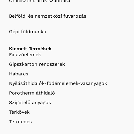
Ömlesztett áruk szállítása
Belföldi és nemzetközi fuvarozás
Gépi földmunka
Kiemelt Termékek
Falazóelemek
Gipszkarton rendszerek
Habarcs
Nyílásáthidalók-födémelemek-vasanyagok
Porotherm áthidaló
Szigetelő anyagok
Térkövek
Tetőfedés