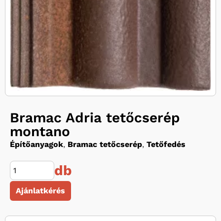
Bramac Adria tetőcserép
montano
Építőanyagok
,
Bramac tetőcserép
,
Tetőfedés
db
Ajánlatkérés