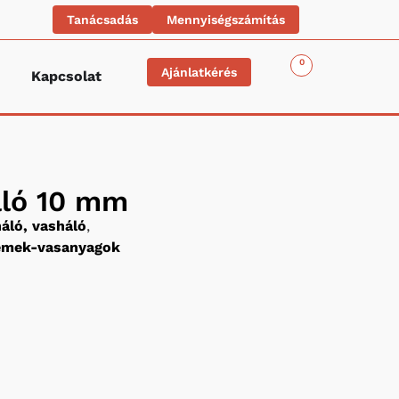
Tanácsadás
Mennyiségszámítás
0
Ajánlatkérés
Kapcsolat
áló 10 mm
áló, vasháló
,
lemek-vasanyagok