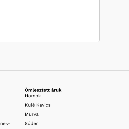
Ömlesztett áruk
Homok
Kulé Kavics
Murva
emek-
Sóder