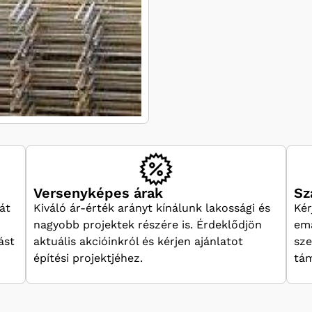
Versenyképes árak
Sz
át
Kiváló ár-érték arányt kínálunk lakossági és
Kér
nagyobb projektek részére is. Érdeklődjön
ema
ást
aktuális akcióinkról és kérjen ajánlatot
sze
építési projektjéhez.
tám