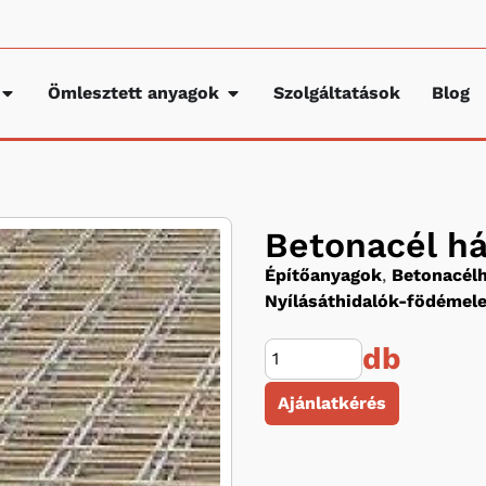
Ömlesztett anyagok
Szolgáltatások
Blog
Betonacél h
Építőanyagok
,
Betonacélh
Nyílásáthidalók-födéme
db
Ajánlatkérés