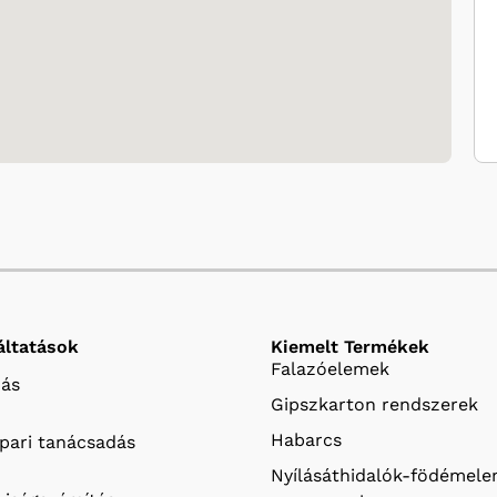
áltatások
Kiemelt Termékek
Falazóelemek
ás
Gipszkarton rendszerek
Habarcs
ipari tanácsadás
Nyílásáthidalók-födémel