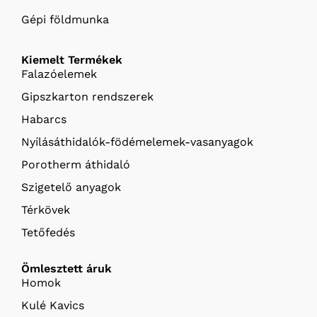
Gépi földmunka
Kiemelt Termékek
Falazóelemek
Gipszkarton rendszerek
Habarcs
Nyílásáthidalók-födémelemek-vasanyagok
Porotherm áthidaló
Szigetelő anyagok
Térkövek
Tetőfedés
Ömlesztett áruk
Homok
Kulé Kavics