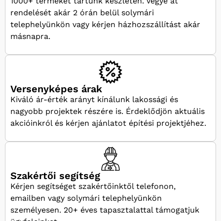
1000+ terméket tartunk készleten. Vegye át
rendelését akár 2 órán belül solymári
telephelyünkön vagy kérjen házhozszállítást akár
másnapra.
Versenyképes árak
Kiváló ár-érték arányt kínálunk lakossági és
nagyobb projektek részére is. Érdeklődjön aktuális
akcióinkról és kérjen ajánlatot építési projektjéhez.
Szakértői segítség
Kérjen segítséget szakértőinktől telefonon,
emailben vagy solymári telephelyünkön
személyesen. 20+ éves tapasztalattal támogatjuk