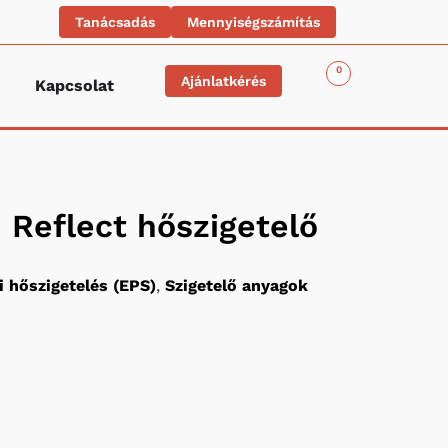
Tanácsadás
Mennyiségszámítás
0
Ajánlatkérés
Kapcsolat
Reflect hőszigetelő
 hőszigetelés (EPS)
,
Szigetelő anyagok