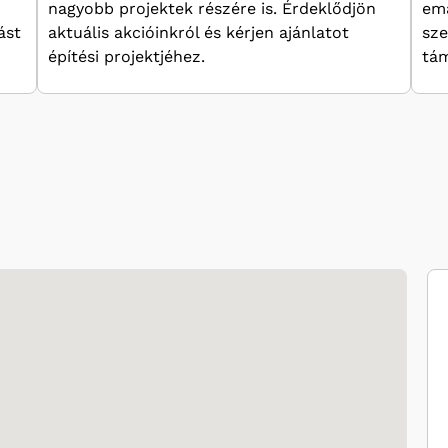
nagyobb projektek részére is. Érdeklődjön
ema
ást
aktuális akcióinkról és kérjen ajánlatot
sze
építési projektjéhez.
tám