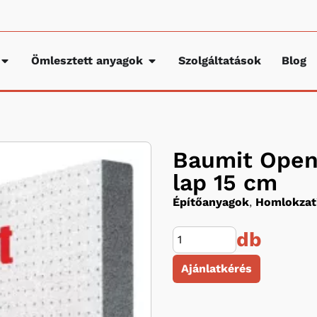
Ömlesztett anyagok
Szolgáltatások
Blog
Baumit Open 
lap 15 cm
Építőanyagok
,
Homlokzati
db
Ajánlatkérés