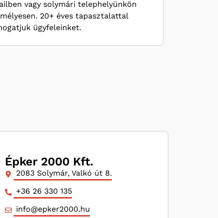
ilben vagy solymári telephelyünkön
mélyesen. 20+ éves tapasztalattal
ogatjuk ügyfeleinket.
Épker 2000 Kft.
2083 Solymár, Valkó út 8.
+36 26 330 135
info@epker2000.hu