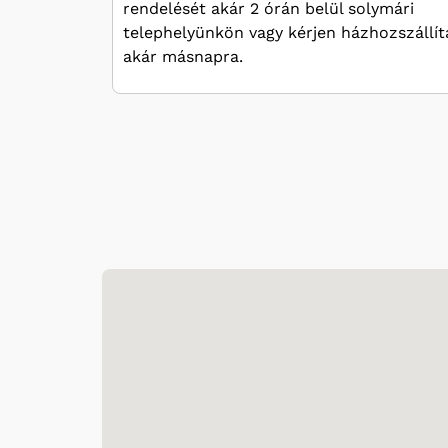
rendelését akár 2 órán belül solymári
telephelyünkön vagy kérjen házhozszállít
akár másnapra.