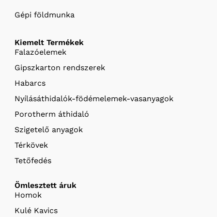
Gépi földmunka
Kiemelt Termékek
Falazóelemek
Gipszkarton rendszerek
Habarcs
Nyílásáthidalók-födémelemek-vasanyagok
Porotherm áthidaló
Szigetelő anyagok
Térkövek
Tetőfedés
Ömlesztett áruk
Homok
Kulé Kavics