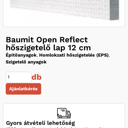
Baumit Open Reflect
hőszigetelő lap 12 cm
Építőanyagok
,
Homlokzati hőszigetelés (EPS)
,
Szigetelő anyagok
db
Ajánlatkérés
Gyors átvételi lehetőség