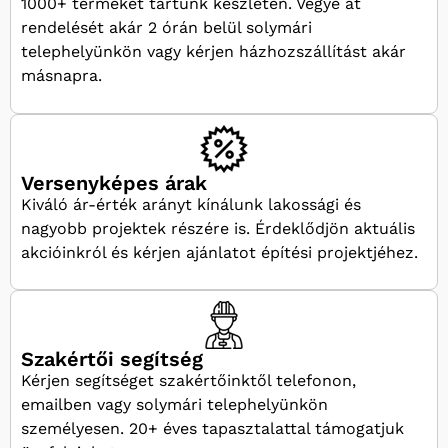
1000+ terméket tartunk készleten. Vegye át
rendelését akár 2 órán belül solymári
telephelyünkön vagy kérjen házhozszállítást akár
másnapra.
Versenyképes árak
Kiváló ár-érték arányt kínálunk lakossági és
nagyobb projektek részére is. Érdeklődjön aktuális
akcióinkról és kérjen ajánlatot építési projektjéhez.
Szakértői segítség
Kérjen segítséget szakértőinktől telefonon,
emailben vagy solymári telephelyünkön
személyesen. 20+ éves tapasztalattal támogatjuk