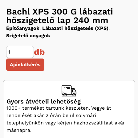
Bachl XPS 300 G lábazati
hőszigetelő lap 240 mm
Építőanyagok
,
Lábazati hőszigeteés (XPS)
,
Szigetelő anyagok
db
Ajánlatkérés
Gyors átvételi lehetőség
1000+ terméket tartunk készleten. Vegye át
rendelését akár 2 órán belül solymári
telephelyünkön vagy kérjen házhozszállítást akár
másnapra.