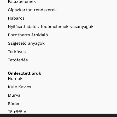
Falazóelemek
Gipszkarton rendszerek
Habarcs
Nyílásáthidalók-födémelemek-vasanyagok
Porotherm áthidaló
Szigetelő anyagok
Térkövek
Tetőfedés
Ömlesztett áruk
Homok
Kulé Kavics
Murva
Sóder
Töltőföld