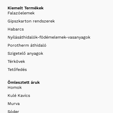
Kiemelt Termékek
Falazóelemek
Gipszkarton rendszerek
Habarcs
Nyílásáthidalók-födémelemek-vasanyagok
Porotherm áthidaló
Szigetelő anyagok
Térkövek
Tetőfedés
Ömlesztett áruk
Homok
Kulé Kavics
Murva
Sóder