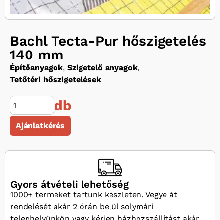
Bachl Tecta-Pur hőszigetelés
140 mm
Építőanyagok
,
Szigetelő anyagok
,
Tetőtéri hőszigetelések
db
Ajánlatkérés
Gyors átvételi lehetőség
1000+ terméket tartunk készleten. Vegye át
rendelését akár 2 órán belül solymári
telephelyünkön vagy kérjen házhozszállítást akár