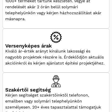
1000+ terméket tartunk készleten. Vegye át
rendelését akár 2 órán belül solymári
telephelyünkön vagy kérjen házhozszállítást akár
másnapra.
Versenyképes árak
Kiváló ár-érték arányt kínálunk lakossági és
nagyobb projektek részére is. Érdeklődjön aktuális
akcióinkról és kérjen ajánlatot építési projektjéhez.
Szakértői segítség
Kérjen segítséget szakértőinktől telefonon,
emailben vagy solymári telephelyünkön
személyesen. 20+ éves tapasztalattal támogatjuk