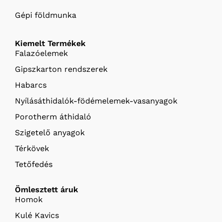
Gépi földmunka
Kiemelt Termékek
Falazóelemek
Gipszkarton rendszerek
Habarcs
Nyílásáthidalók-födémelemek-vasanyagok
Porotherm áthidaló
Szigetelő anyagok
Térkövek
Tetőfedés
Ömlesztett áruk
Homok
Kulé Kavics