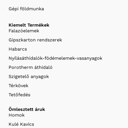
Gépi földmunka
Kiemelt Termékek
Falazóelemek
Gipszkarton rendszerek
Habarcs
Nyílásáthidalók-födémelemek-vasanyagok
Porotherm áthidaló
Szigetelő anyagok
Térkövek
Tetőfedés
Ömlesztett áruk
Homok
Kulé Kavics