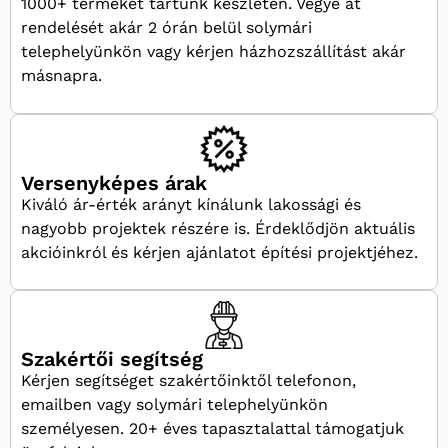
1000+ terméket tartunk készleten. Vegye át
rendelését akár 2 órán belül solymári
telephelyünkön vagy kérjen házhozszállítást akár
másnapra.
Versenyképes árak
Kiváló ár-érték arányt kínálunk lakossági és
nagyobb projektek részére is. Érdeklődjön aktuális
akcióinkról és kérjen ajánlatot építési projektjéhez.
Szakértői segítség
Kérjen segítséget szakértőinktől telefonon,
emailben vagy solymári telephelyünkön
személyesen. 20+ éves tapasztalattal támogatjuk