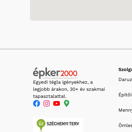
Szolg
Daruz
Egyedi tégla igényekhez, a
legjobb árakon, 30+ év szakmai
Építő
tapasztalattal.
Menny
Ömles