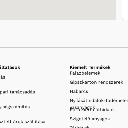
áltatások
Kiemelt Termékek
Falazóelemek
ás
Gipszkarton rendszerek
Habarcs
ipari tanácsadás
Nyílásáthidalók-födémel
iségszámítás
vasanyagok
Porotherm áthidaló
Szigetelő anyagok
ztett áruk szállítása
Térkövek