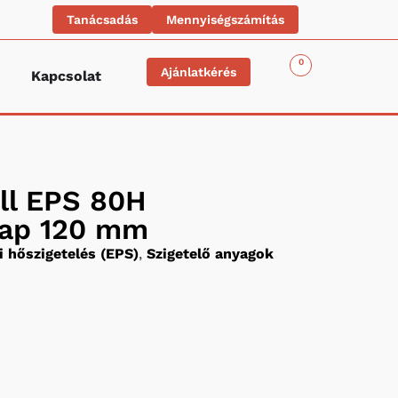
Tanácsadás
Mennyiségszámítás
0
Ajánlatkérés
Kapcsolat
ll EPS 80H
lap 120 mm
 hőszigetelés (EPS)
,
Szigetelő anyagok