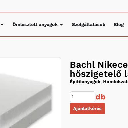
Ömlesztett anyagok
Szolgáltatások
Blog
Bachl Nikece
hőszigetelő 
Építőanyagok
,
Homlokzati
db
Ajánlatkérés