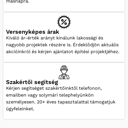
másnapra.
Versenyképes árak
Kiváló ár-érték arányt kínálunk lakossági és
nagyobb projektek részére is. Érdeklődjön aktuális
akcióinkról és kérjen ajánlatot építési projektjéhez.
Szakértői segítség
Kérjen segítséget szakértőinktől telefonon,
emailben vagy solymári telephelyünkön
személyesen. 20+ éves tapasztalattal támogatjuk
ügyfeleinket.