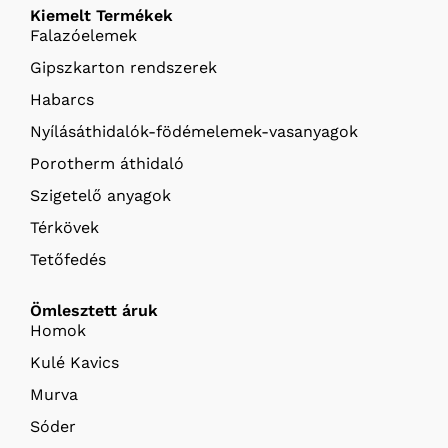
Kiemelt Termékek
Falazóelemek
Gipszkarton rendszerek
Habarcs
Nyílásáthidalók-födémelemek-vasanyagok
Porotherm áthidaló
Szigetelő anyagok
Térkövek
Tetőfedés
Ömlesztett áruk
Homok
Kulé Kavics
Murva
Sóder