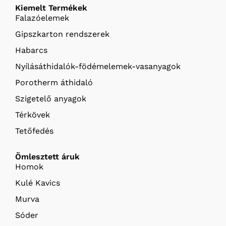
Kiemelt Termékek
Falazóelemek
Gipszkarton rendszerek
Habarcs
Nyílásáthidalók-födémelemek-vasanyagok
Porotherm áthidaló
Szigetelő anyagok
Térkövek
Tetőfedés
Ömlesztett áruk
Homok
Kulé Kavics
Murva
Sóder