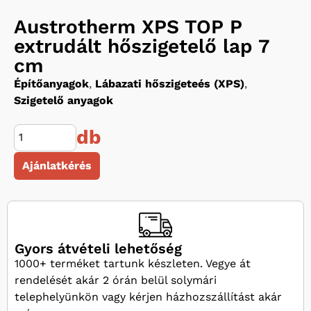
Austrotherm XPS TOP P
extrudált hőszigetelő lap 7
cm
Építőanyagok
,
Lábazati hőszigeteés (XPS)
,
Szigetelő anyagok
db
Ajánlatkérés
Gyors átvételi lehetőség
1000+ terméket tartunk készleten. Vegye át
rendelését akár 2 órán belül solymári
telephelyünkön vagy kérjen házhozszállítást akár