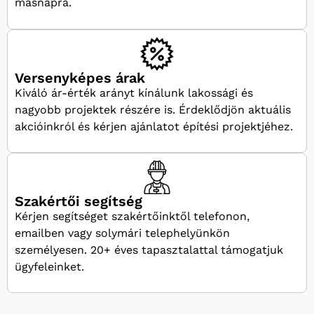
másnapra.
Versenyképes árak
Kiváló ár-érték arányt kínálunk lakossági és
nagyobb projektek részére is. Érdeklődjön aktuális
akcióinkról és kérjen ajánlatot építési projektjéhez.
Szakértői segítség
Kérjen segítséget szakértőinktől telefonon,
emailben vagy solymári telephelyünkön
személyesen. 20+ éves tapasztalattal támogatjuk
ügyfeleinket.