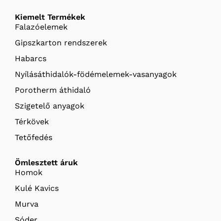
Kiemelt Termékek
Falazóelemek
Gipszkarton rendszerek
Habarcs
Nyílásáthidalók-födémelemek-vasanyagok
Porotherm áthidaló
Szigetelő anyagok
Térkövek
Tetőfedés
Ömlesztett áruk
Homok
Kulé Kavics
Murva
Sóder