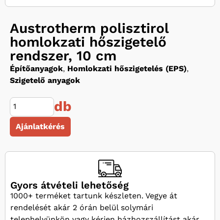
Austrotherm polisztirol
homlokzati hőszigetelő
rendszer, 10 cm
Építőanyagok
,
Homlokzati hőszigetelés (EPS)
,
Szigetelő anyagok
db
Ajánlatkérés
Gyors átvételi lehetőség
1000+ terméket tartunk készleten. Vegye át
rendelését akár 2 órán belül solymári
telephelyünkön vagy kérjen házhozszállítást akár