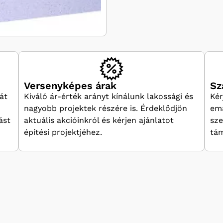
Versenyképes árak
Sz
át
Kiváló ár-érték arányt kínálunk lakossági és
Kér
nagyobb projektek részére is. Érdeklődjön
ema
ást
aktuális akcióinkról és kérjen ajánlatot
sze
építési projektjéhez.
tám