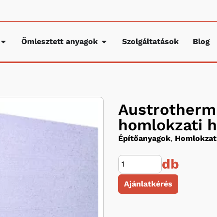
Ömlesztett anyagok
Szolgáltatások
Blog
Austrotherm 
homlokzati h
Építőanyagok
,
Homlokzati
db
Ajánlatkérés