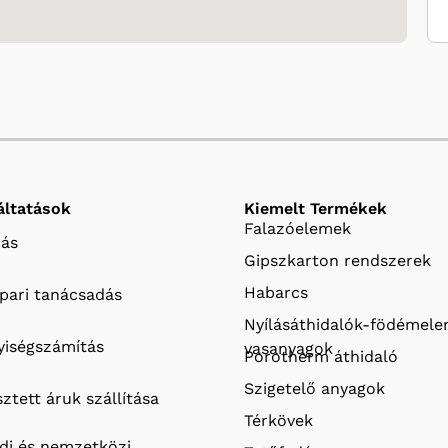
áltatások
Kiemelt Termékek
Falazóelemek
ás
Gipszkarton rendszerek
Habarcs
ipari tanácsadás
Nyílásáthidalók-födémel
iségszámítás
vasanyagok
Porotherm áthidaló
Szigetelő anyagok
ztett áruk szállítása
Térkövek
ldi és nemzetközi