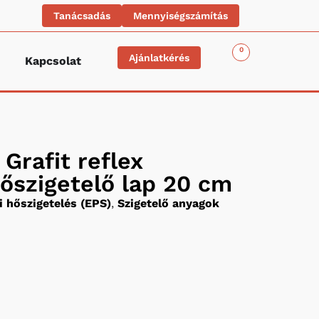
Tanácsadás
Mennyiségszámítás
0
Ajánlatkérés
Kapcsolat
Grafit reflex
őszigetelő lap 20 cm
 hőszigetelés (EPS)
,
Szigetelő anyagok