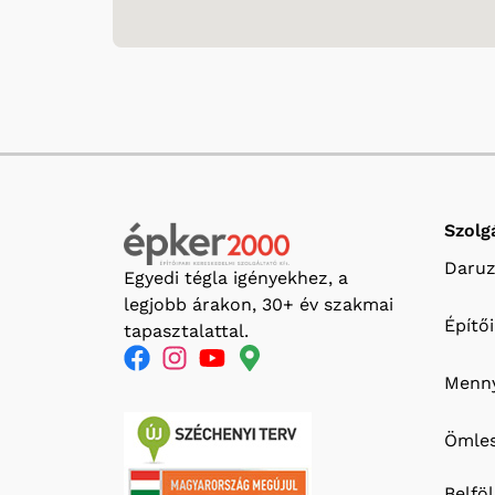
Szolg
Daruz
Egyedi tégla igényekhez, a
legjobb árakon, 30+ év szakmai
Építő
tapasztalattal.
Menny
Ömles
Belfö