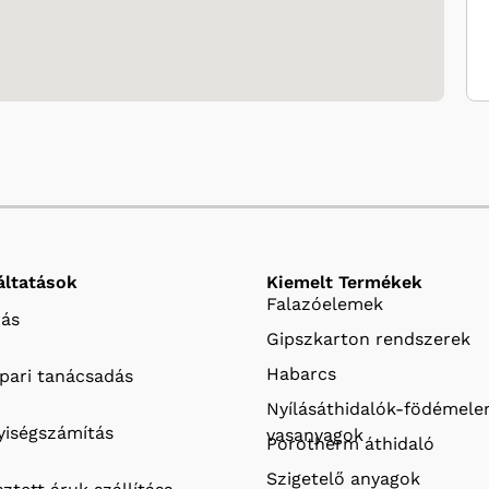
áltatások
Kiemelt Termékek
Falazóelemek
ás
Gipszkarton rendszerek
Habarcs
ipari tanácsadás
Nyílásáthidalók-födémel
iségszámítás
vasanyagok
Porotherm áthidaló
Szigetelő anyagok