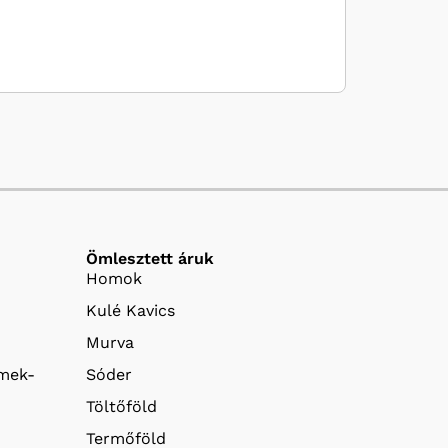
Ömlesztett áruk
Homok
Kulé Kavics
Murva
emek-
Sóder
Töltőföld
Termőföld