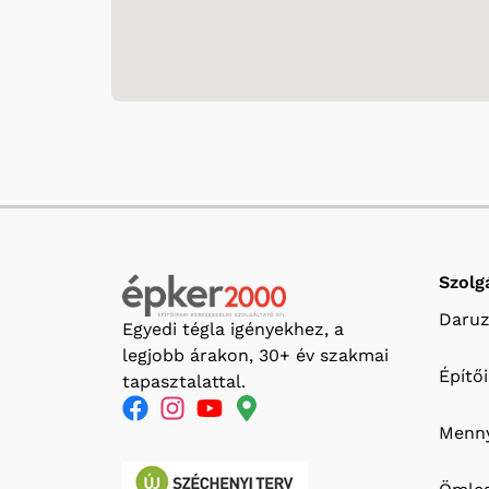
Szolg
Daruz
Egyedi tégla igényekhez, a
legjobb árakon, 30+ év szakmai
Építő
tapasztalattal.
Menny