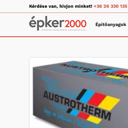
Kérdése van, hívjon minket!
+36 26 330 135
Építőanyagok