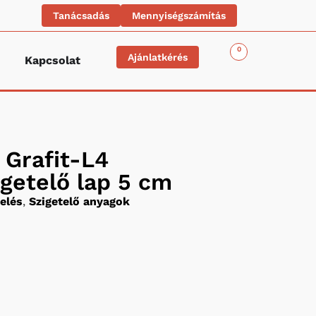
Tanácsadás
Mennyiségszámítás
0
Ajánlatkérés
Kapcsolat
 Grafit-L4
getelő lap 5 cm
elés
,
Szigetelő anyagok