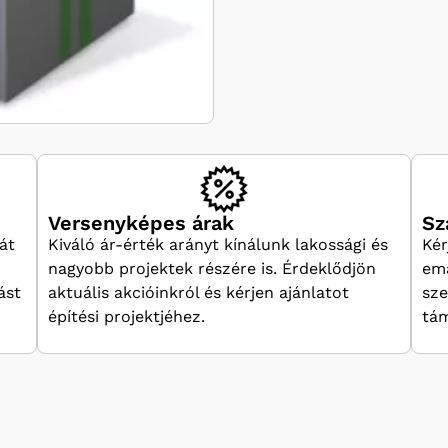
Versenyképes árak
Sz
át
Kiváló ár-érték arányt kínálunk lakossági és
Kér
nagyobb projektek részére is. Érdeklődjön
ema
ást
aktuális akcióinkról és kérjen ajánlatot
sze
építési projektjéhez.
tám