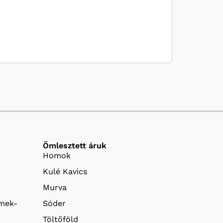
Ömlesztett áruk
Homok
Kulé Kavics
Murva
emek-
Sóder
Töltőföld