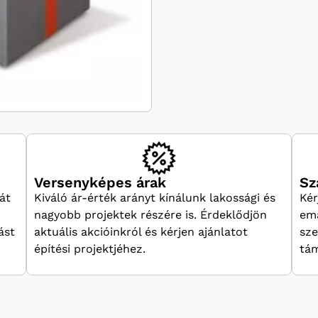
Versenyképes árak
Sz
át
Kiváló ár-érték arányt kínálunk lakossági és
Kér
nagyobb projektek részére is. Érdeklődjön
ema
ást
aktuális akcióinkról és kérjen ajánlatot
sze
építési projektjéhez.
tám