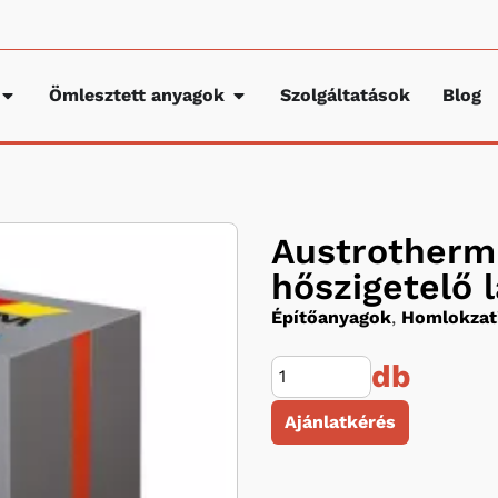
Ömlesztett anyagok
Szolgáltatások
Blog
Austrotherm 
hőszigetelő 
Építőanyagok
,
Homlokzati
db
Ajánlatkérés