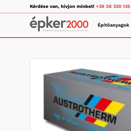
Kérdése van, hívjon minket!
+36 26 330 135
Építőanyagok