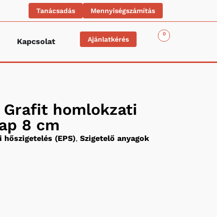
Tanácsadás
Mennyiségszámítás
0
Ajánlatkérés
Kapcsolat
Grafit homlokzati
lap 8 cm
 hőszigetelés (EPS)
,
Szigetelő anyagok