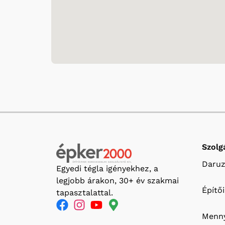
Szolg
Daruz
Egyedi tégla igényekhez, a
legjobb árakon, 30+ év szakmai
Építő
tapasztalattal.
Menny