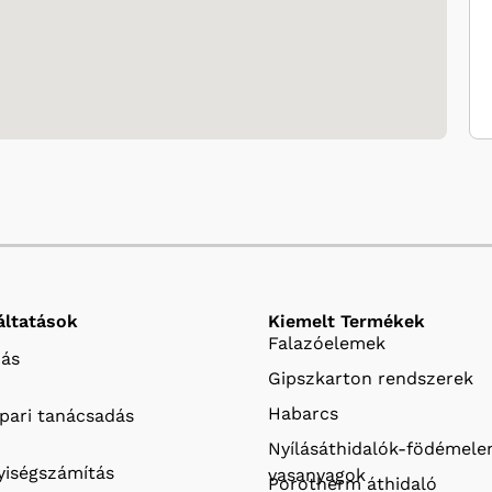
áltatások
Kiemelt Termékek
Falazóelemek
ás
Gipszkarton rendszerek
Habarcs
ipari tanácsadás
Nyílásáthidalók-födémel
iségszámítás
vasanyagok
Porotherm áthidaló