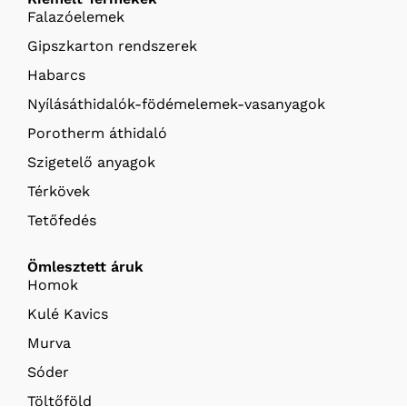
Falazóelemek
Gipszkarton rendszerek
Habarcs
Nyílásáthidalók-födémelemek-vasanyagok
Porotherm áthidaló
Szigetelő anyagok
Térkövek
Tetőfedés
Ömlesztett áruk
Homok
Kulé Kavics
Murva
Sóder
Töltőföld