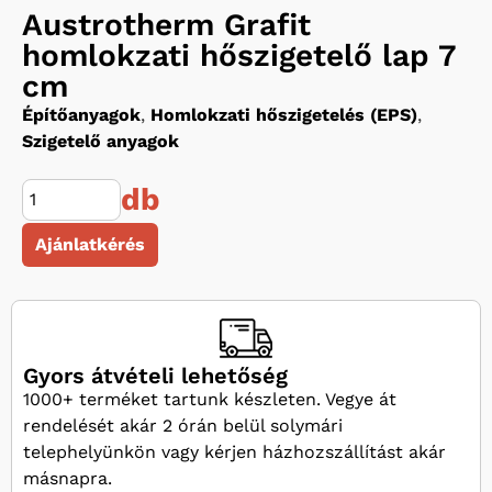
Austrotherm Grafit
homlokzati hőszigetelő lap 7
cm
Építőanyagok
,
Homlokzati hőszigetelés (EPS)
,
Szigetelő anyagok
db
Ajánlatkérés
Gyors átvételi lehetőség
1000+ terméket tartunk készleten. Vegye át
rendelését akár 2 órán belül solymári
telephelyünkön vagy kérjen házhozszállítást akár
másnapra.