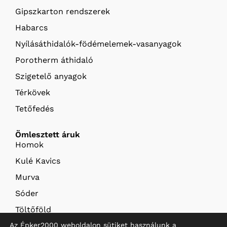
Gipszkarton rendszerek
Habarcs
Nyílásáthidalók-födémelemek-vasanyagok
Porotherm áthidaló
Szigetelő anyagok
Térkövek
Tetőfedés
Ömlesztett áruk
Homok
Kulé Kavics
Murva
Sóder
Töltőföld
Az Épker2000 weboldalon sütiket használunk a
Termőföld