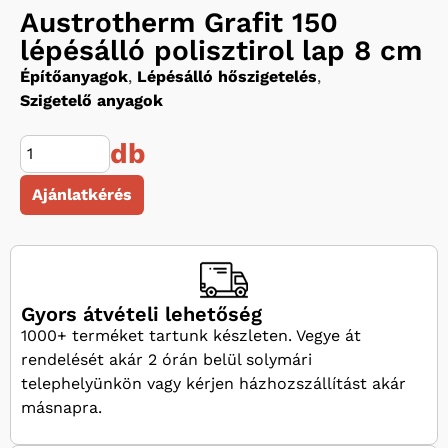
Austrotherm Grafit 150
lépésálló polisztirol lap 8 cm
Építőanyagok
,
Lépésálló hőszigetelés
,
Szigetelő anyagok
db
Ajánlatkérés
Gyors átvételi lehetőség
1000+ terméket tartunk készleten. Vegye át
rendelését akár 2 órán belül solymári
telephelyünkön vagy kérjen házhozszállítást akár
másnapra.