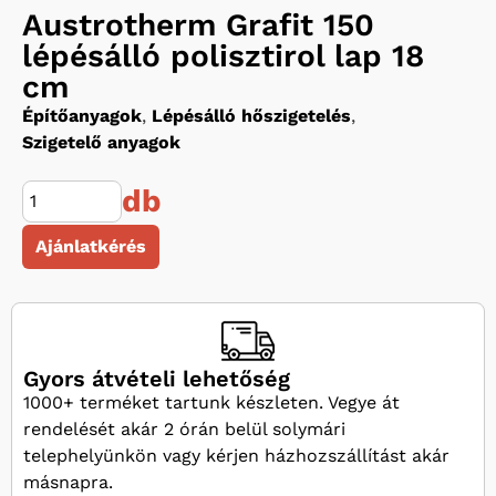
Austrotherm Grafit 150
lépésálló polisztirol lap 18
cm
Építőanyagok
,
Lépésálló hőszigetelés
,
Szigetelő anyagok
db
Ajánlatkérés
Gyors átvételi lehetőség
1000+ terméket tartunk készleten. Vegye át
rendelését akár 2 órán belül solymári
telephelyünkön vagy kérjen házhozszállítást akár
másnapra.