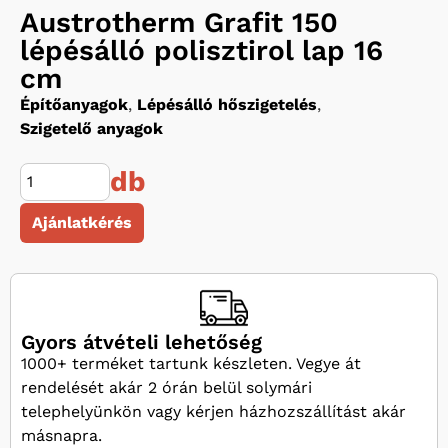
Austrotherm Grafit 150
lépésálló polisztirol lap 16
cm
Építőanyagok
,
Lépésálló hőszigetelés
,
Szigetelő anyagok
db
Ajánlatkérés
Gyors átvételi lehetőség
1000+ terméket tartunk készleten. Vegye át
rendelését akár 2 órán belül solymári
telephelyünkön vagy kérjen házhozszállítást akár
másnapra.