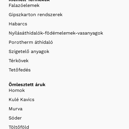
Falazóelemek
Gipszkarton rendszerek
Habarcs
Nyílásáthidalók-födémelemek-vasanyagok
Porotherm áthidaló
Szigetelő anyagok
Térkövek
Tetőfedés
Ömlesztett áruk
Homok
Kulé Kavics
Murva
Sóder
Töltőföld