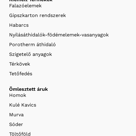
Falazóelemek
Gipszkarton rendszerek
Habarcs
Nyílásáthidalók-födémelemek-vasanyagok
Porotherm áthidaló
Szigetelő anyagok
Térkövek
Tetőfedés
Ömlesztett áruk
Homok
Kulé Kavics
Murva
Sóder
Töltőföld