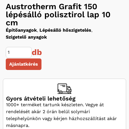
Austrotherm Grafit 150
lépésálló polisztirol lap 10
cm
Építőanyagok
,
Lépésálló hőszigetelés
,
Szigetelő anyagok
db
Ajánlatkérés
Gyors átvételi lehetőség
1000+ terméket tartunk készleten. Vegye át
rendelését akár 2 órán belül solymári
telephelyünkön vagy kérjen házhozszállítást akár
másnapra.