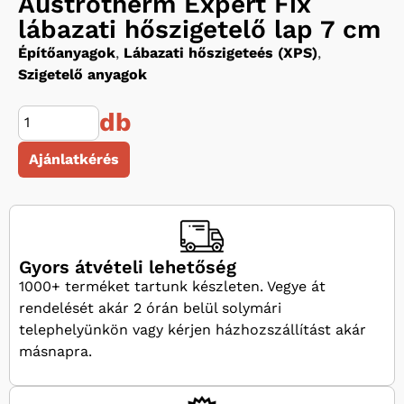
Austrotherm Expert Fix
lábazati hőszigetelő lap 7 cm
Építőanyagok
,
Lábazati hőszigeteés (XPS)
,
Szigetelő anyagok
db
Ajánlatkérés
Gyors átvételi lehetőség
1000+ terméket tartunk készleten. Vegye át
rendelését akár 2 órán belül solymári
telephelyünkön vagy kérjen házhozszállítást akár
másnapra.