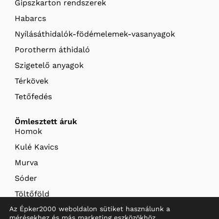
Gipszkarton rendszerek
Habarcs
Nyílásáthidalók-födémelemek-vasanyagok
Porotherm áthidaló
Szigetelő anyagok
Térkövek
Tetőfedés
Ömlesztett áruk
Homok
Kulé Kavics
Murva
Sóder
Töltőföld
Termőföld
Az Épker2000 weboldalon sütiket használunk a
mérésekhez és más marketing eszközökhöz