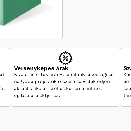
Versenyképes árak
Sz
át
Kiváló ár-érték arányt kínálunk lakossági és
Kér
nagyobb projektek részére is. Érdeklődjön
ema
ást
aktuális akcióinkról és kérjen ajánlatot
sze
építési projektjéhez.
tám