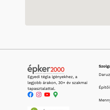
Szolg
Daruz
Egyedi tégla igényekhez, a
legjobb árakon, 30+ év szakmai
Építő
tapasztalattal.
Menny