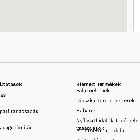
áltatások
Kiemelt Termékek
Falazóelemek
ás
Gipszkarton rendszerek
Habarcs
ipari tanácsadás
Nyílásáthidalók-födémel
iségszámítás
vasanyagok
Porotherm áthidaló