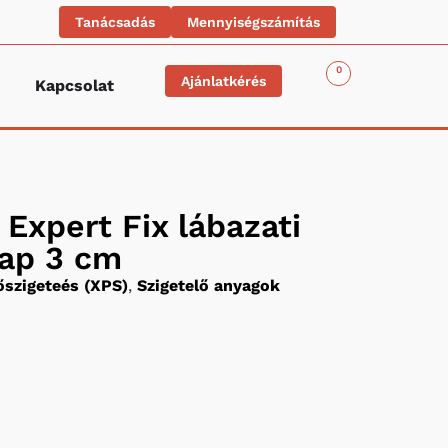
Tanácsadás
Mennyiségszámítás
0
Ajánlatkérés
Kapcsolat
Expert Fix lábazati
lap 3 cm
őszigeteés (XPS)
,
Szigetelő anyagok