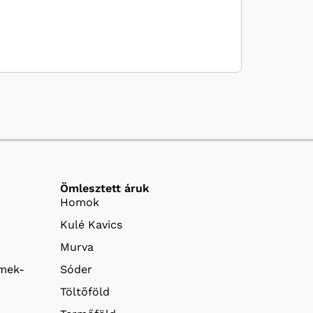
Ömlesztett áruk
Homok
Kulé Kavics
Murva
emek-
Sóder
Töltőföld