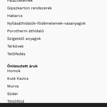
Falazóelemek
Gipszkarton rendszerek
Habarcs
Nyílásáthidalók-födémelemek-vasanyagok
Porotherm áthidaló
Szigetelő anyagok
Térkövek
Tetőfedés
Ömlesztett áruk
Homok
Kulé Kavics
Murva
Sóder
Töltőföld