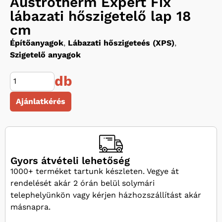
Austrotherm Expert Fix
lábazati hőszigetelő lap 18
cm
Építőanyagok
,
Lábazati hőszigeteés (XPS)
,
Szigetelő anyagok
db
Ajánlatkérés
Gyors átvételi lehetőség
1000+ terméket tartunk készleten. Vegye át
rendelését akár 2 órán belül solymári
telephelyünkön vagy kérjen házhozszállítást akár
másnapra.