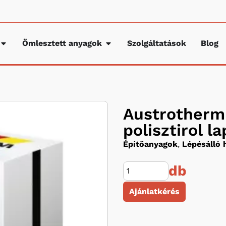
Ömlesztett anyagok
Szolgáltatások
Blog
Austrotherm 
polisztirol l
Építőanyagok
,
Lépésálló 
db
Ajánlatkérés