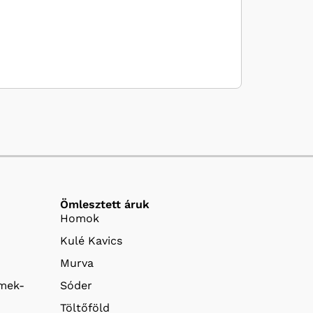
Ömlesztett áruk
Homok
Kulé Kavics
Murva
emek-
Sóder
Töltőföld