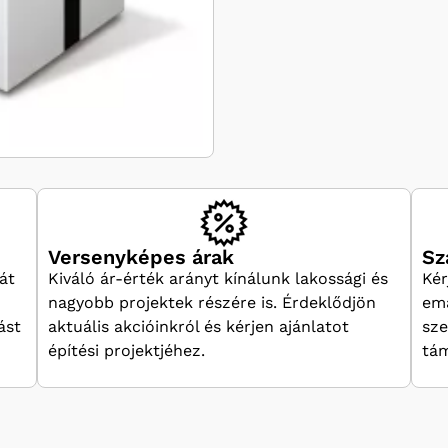
Versenyképes árak
Sz
át
Kiváló ár-érték arányt kínálunk lakossági és
Kér
nagyobb projektek részére is. Érdeklődjön
ema
ást
aktuális akcióinkról és kérjen ajánlatot
sze
építési projektjéhez.
tám