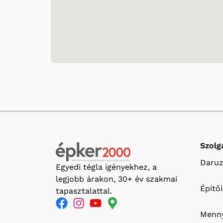
Szolg
Daruz
Egyedi tégla igényekhez, a
legjobb árakon, 30+ év szakmai
Építő
tapasztalattal.
Menny