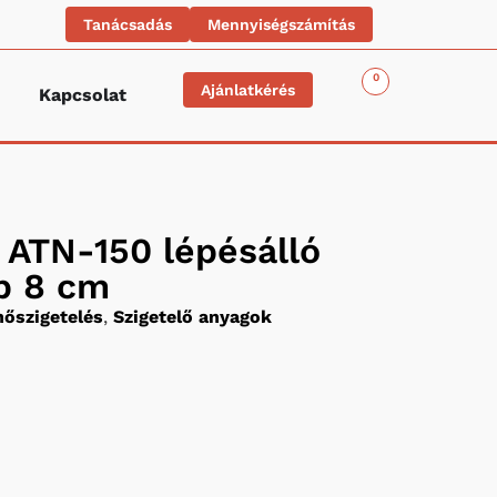
Tanácsadás
Mennyiségszámítás
0
Ajánlatkérés
Kapcsolat
ATN-150 lépésálló
ap 8 cm
hőszigetelés
,
Szigetelő anyagok