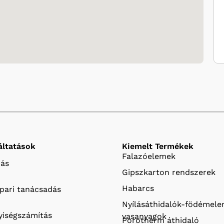
áltatások
Kiemelt Termékek
Falazóelemek
ás
Gipszkarton rendszerek
Habarcs
ipari tanácsadás
Nyílásáthidalók-födémel
iségszámítás
vasanyagok
Porotherm áthidaló