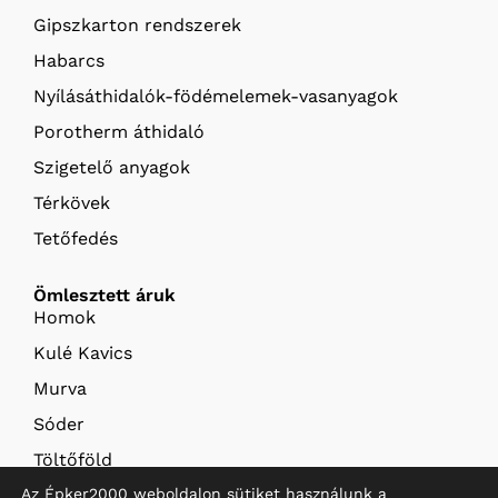
Gipszkarton rendszerek
Habarcs
Nyílásáthidalók-födémelemek-vasanyagok
Porotherm áthidaló
Szigetelő anyagok
Térkövek
Tetőfedés
Ömlesztett áruk
Homok
Kulé Kavics
Murva
Sóder
Töltőföld
Az Épker2000 weboldalon sütiket használunk a
Termőföld