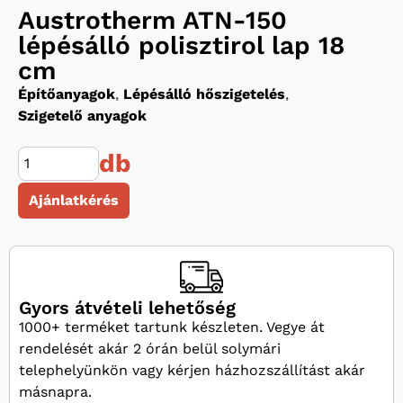
Austrotherm ATN-150
lépésálló polisztirol lap 18
cm
Építőanyagok
,
Lépésálló hőszigetelés
,
Szigetelő anyagok
db
Ajánlatkérés
Gyors átvételi lehetőség
1000+ terméket tartunk készleten. Vegye át
rendelését akár 2 órán belül solymári
telephelyünkön vagy kérjen házhozszállítást akár
másnapra.