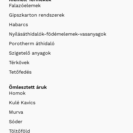
Falazóelemek
Gipszkarton rendszerek
Habarcs
Nyílásáthidalók-födémelemek-vasanyagok
Porotherm áthidaló
Szigetelő anyagok
Térkövek
Tetőfedés
Ömlesztett áruk
Homok
Kulé Kavics
Murva
Sóder
Töltőföld