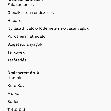
Falazóelemek
Gipszkarton rendszerek
Habarcs
Nyílásáthidalók-födémelemek-vasanyagok
Porotherm áthidaló
Szigetelő anyagok
Térkövek
Tetőfedés
Ömlesztett áruk
Homok
Kulé Kavics
Murva
Sóder
Töltőföld