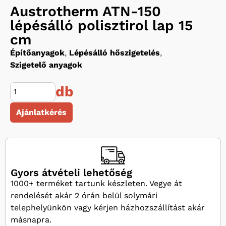
Austrotherm ATN-150
lépésálló polisztirol lap 15
cm
Építőanyagok
,
Lépésálló hőszigetelés
,
Szigetelő anyagok
db
Ajánlatkérés
Gyors átvételi lehetőség
1000+ terméket tartunk készleten. Vegye át
rendelését akár 2 órán belül solymári
telephelyünkön vagy kérjen házhozszállítást akár
másnapra.