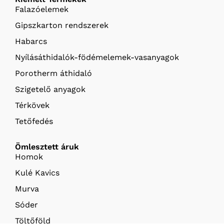
Falazóelemek
Gipszkarton rendszerek
Habarcs
Nyílásáthidalók-födémelemek-vasanyagok
Porotherm áthidaló
Szigetelő anyagok
Térkövek
Tetőfedés
Ömlesztett áruk
Homok
Kulé Kavics
Murva
Sóder
Töltőföld