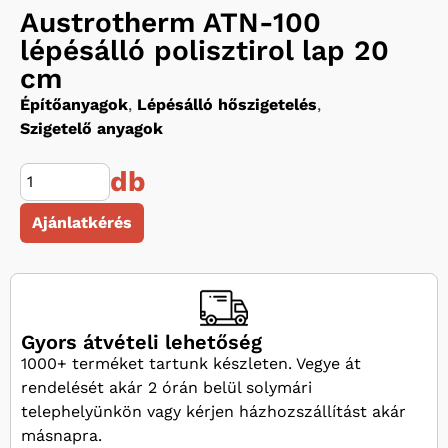
Austrotherm ATN-100
lépésálló polisztirol lap 20
cm
Építőanyagok
,
Lépésálló hőszigetelés
,
Szigetelő anyagok
db
Ajánlatkérés
Gyors átvételi lehetőség
1000+ terméket tartunk készleten. Vegye át
rendelését akár 2 órán belül solymári
telephelyünkön vagy kérjen házhozszállítást akár
másnapra.