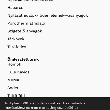
Habarcs
Nyílásáthidalók-födémelemek-vasanyagok
Porotherm áthidaló
Szigetelő anyagok
Térkövek
Tetőfedés
Ömlesztett áruk
Homok
Kulé Kavics
Murva
Sóder
Töltőföld
Az Épker2000 weboldalon sütiket használunk a
Termőföld
mérésekhez és más marketing eszközökhöz