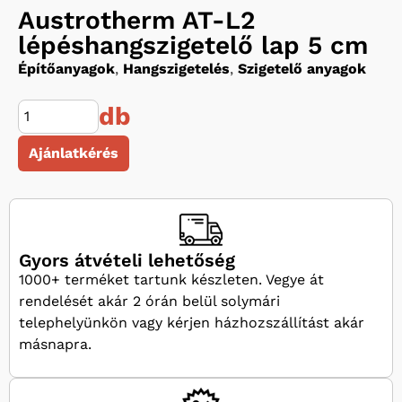
Austrotherm AT-L2
lépéshangszigetelő lap 5 cm
Építőanyagok
,
Hangszigetelés
,
Szigetelő anyagok
db
Ajánlatkérés
Gyors átvételi lehetőség
1000+ terméket tartunk készleten. Vegye át
rendelését akár 2 órán belül solymári
telephelyünkön vagy kérjen házhozszállítást akár
másnapra.