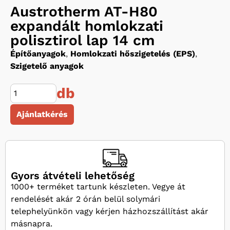
Austrotherm AT-H80
expandált homlokzati
polisztirol lap 14 cm
Építőanyagok
,
Homlokzati hőszigetelés (EPS)
,
Szigetelő anyagok
db
Ajánlatkérés
Gyors átvételi lehetőség
1000+ terméket tartunk készleten. Vegye át
rendelését akár 2 órán belül solymári
telephelyünkön vagy kérjen házhozszállítást akár
másnapra.