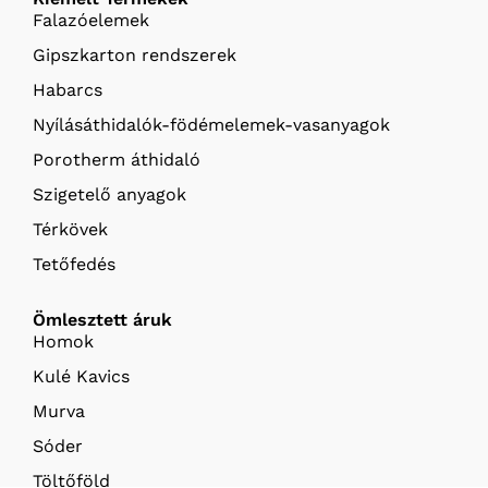
Falazóelemek
Gipszkarton rendszerek
Habarcs
Nyílásáthidalók-födémelemek-vasanyagok
Porotherm áthidaló
Szigetelő anyagok
Térkövek
Tetőfedés
Ömlesztett áruk
Homok
Kulé Kavics
Murva
Sóder
Töltőföld