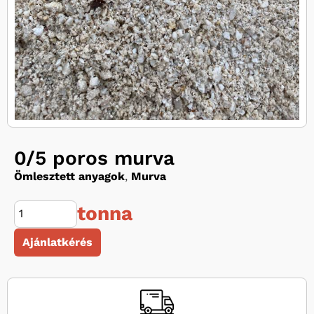
0/5 poros murva
Ömlesztett anyagok
,
Murva
tonna
Ajánlatkérés