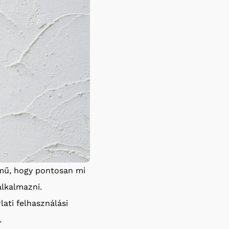
lmű, hogy pontosan mi
alkalmazni.
ati felhasználási
.