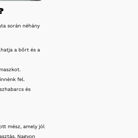
?
lata során néhány
hatja a bőrt és a
maszkot.
innénk fel.
észhabarcs és
ott mész, amely jól
lasztás. Nagyon