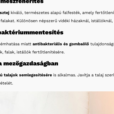
s mészfehérítés
sztej
kiváló, természetes alapú falfesték, amely fertőtlení
 falakat. Különösen népszerű vidéki házaknál, istállóknál,
 baktériummentesítés
 kémhatása miatt
antibakteriális és gombaölő
tulajdonságo
, falak, istállók fertőtlenítésére.
s a mezőgazdaságban
ú talajok semlegesítésére
is alkalmas. Javítja a talaj szer
ételét.