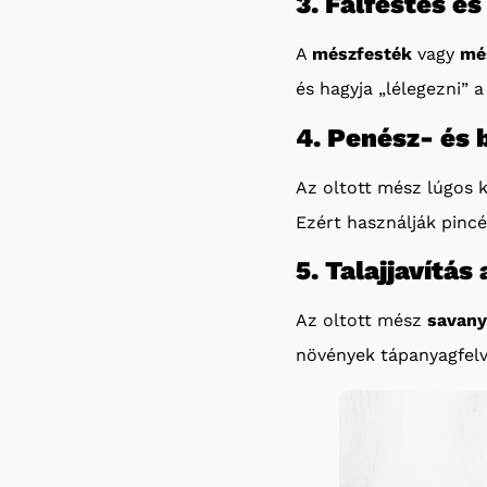
3. Falfestés é
A
mészfesték
vagy
mé
és hagyja „lélegezni” a
4. Penész- és
Az oltott mész lúgos
Ezért használják pincék
5. Talajjavítá
Az oltott mész
savany
növények tápanyagfelv