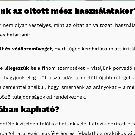
ünk az oltott mész használatakor
r nem olyan veszélyes, mint az oltatlan változat, haszná
es betartani:
yűt és védőszemüveget
, mert lúgos kémhatása miatt irritál
e lélegezzük be
a finom szemcséket – viseljünk porvédő 
 hagyjunk elég időt a száradásra, mielőtt újabb réteget v
e cementtel anélkül, hogy ismernénk az arányokat – a m
öző tulajdonságokkal rendelkeznek.
ában kapható?
féle kivitelben találkozhatunk vele. Létezik porított olt
dagolható, ezért sokféle építési feladathoz praktikus vá