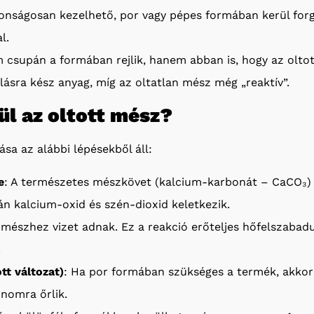
tonságosan kezelhető, por vagy pépes formában kerül for
l.
 csupán a formában rejlik, hanem abban is, hogy az oltot
álásra kész anyag, míg az oltatlan mész még „reaktív”.
l az oltott mész?
ása az alábbi lépésekből áll:
e
: A természetes mészkövet (kalcium-karbonát – CaCO₃
án kalcium-oxid és szén-dioxid keletkezik.
 mészhez vizet adnak. Ez a reakció erőteljes hőfelszabadul
.
ott változat)
: Ha por formában szükséges a termék, akkor
inomra őrlik.