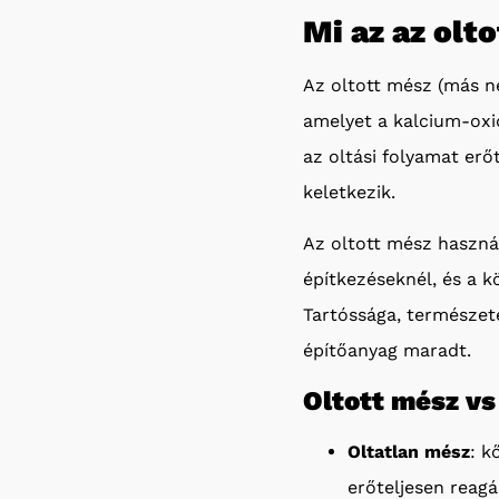
Mi az az olt
Az oltott mész (más n
amelyet a kalcium-oxid
az oltási folyamat erő
keletkezik.
Az oltott mész haszn
építkezéseknél, és a k
Tartóssága, természet
építőanyag maradt.
Oltott mész vs
Oltatlan mész
: k
erőteljesen reagál