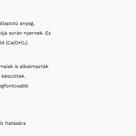
állapotú anyag,
ója során nyernek. Ez
id (Ca(OH)₂)
ómaiak is alkalmazták
 készültek.
legfontosabb
íz hatására