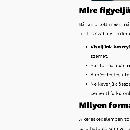
Mire figyelj
Bár az oltott mész má
fontos szabályt érdem
Viseljünk keszt
szemet.
Por formájában
n
A mészfestés után
Ne keverjük össz
cementhíd különb
Milyen form
A kereskedelemben több
tárolható és könnyen a