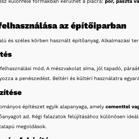
mész különféle formákban kerülhet a piacra:
por, paszta v
felhasználása az építőiparban
lú és széles körben használt építőanyag. Alkalmazási ter
ítés
felhasználási mód. A mészvakolat sima, jól tapadó, páraát
yozza a penészedést. Beltéri és kültéri használatra egyar
zítése
ományos építészet egyik alapanyaga, amely
cementtel va
őanyagot ad. Régi falazatok felújításához különösen ideál
talapú megoldások.