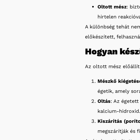
Oltott mész
: biz
hirtelen reakcióva
A különbség tehát nem
előkészített, felhaszn
Hogyan készü
Az oltott mész előállít
Mészkő kiégetés
égetik, amely sor
Oltás
: Az égetett
kalcium-hidroxid
Kiszárítás (porít
megszárítják és f