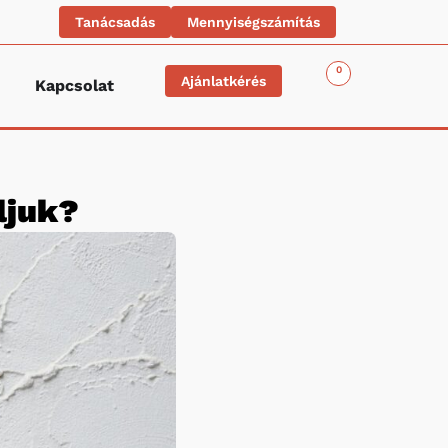
Tanácsadás
Mennyiségszámítás
0
Ajánlatkérés
Kapcsolat
ljuk?