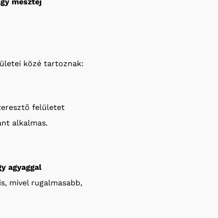
agy mésztej
ületei közé tartoznak:
eresztő felületet
ánt alkalmas.
gy agyaggal
is, mivel rugalmasabb,