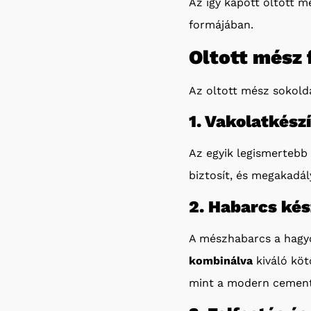
Az így kapott oltott 
formájában.
Oltott mész 
Az oltott mész sokolda
1. Vakolatkész
Az egyik legismertebb 
biztosít, és megakadál
2. Habarcs kés
A mészhabarcs a hagy
kombinálva
kiváló köt
mint a modern cemen