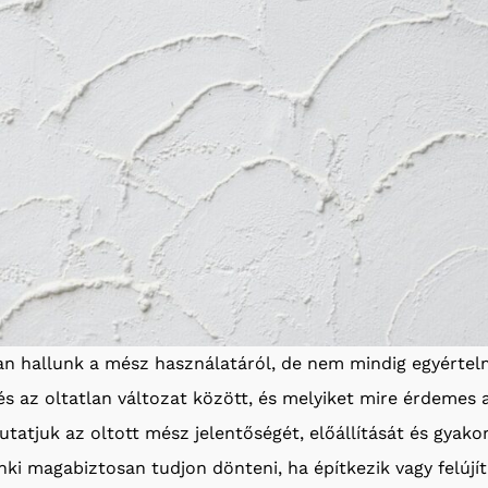
an hallunk a mész használatáról, de nem mindig egyérte
és az oltatlan változat között, és melyiket mire érdemes 
tjuk az oltott mész jelentőségét, előállítását és gyakorl
nki magabiztosan tudjon dönteni, ha építkezik vagy felújít