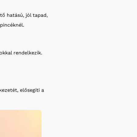
tő hatású, jól tapad,
 pincéknél.
kkal rendelkezik.
kezetét, elősegíti a