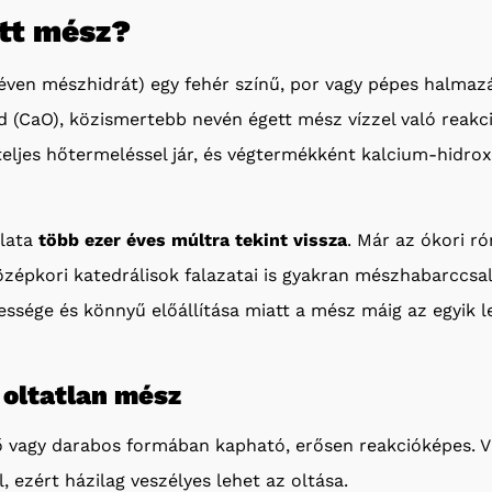
ott mész?
éven mészhidrát) egy fehér színű, por vagy pépes halmaz
 (CaO), közismertebb nevén égett mész vízzel való reakci
teljes hőtermeléssel jár, és végtermékként kalcium-hidrox
álata
több ezer éves múltra tekint vissza
. Már az ókori r
özépkori katedrálisok falazatai is gyakran mészhabarccsal
essége és könnyű előállítása miatt a mész máig az egyik 
 oltatlan mész
ő vagy darabos formában kapható, erősen reakcióképes. V
, ezért házilag veszélyes lehet az oltása.