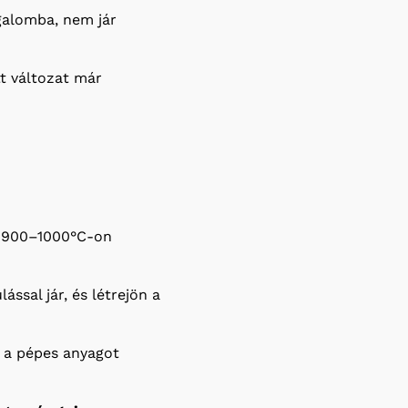
galomba, nem jár
t változat már
) 900–1000°C-on
ással jár, és létrejön a
 a pépes anyagot