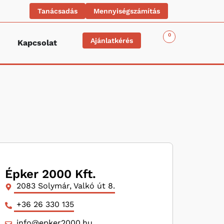
Tanácsadás
Mennyiségszámítás
0
Ajánlatkérés
Kapcsolat
Épker 2000 Kft.
2083 Solymár, Valkó út 8.
+36 26 330 135
info@epker2000.hu